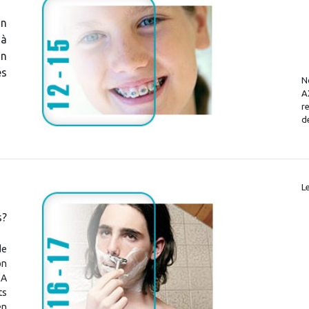
on
 à
un
es
N
A
r
d
L
s?
de
on
XA
ts
en