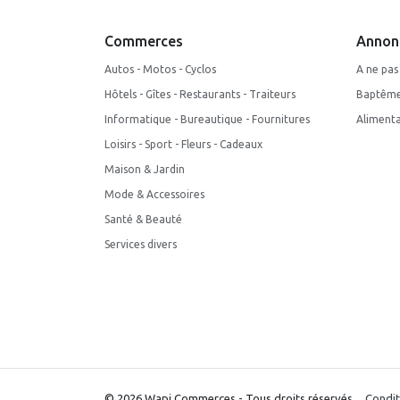
Commerces
Annon
Autos - Motos - Cyclos
A ne pa
Hôtels - Gîtes - Restaurants - Traiteurs
Baptême 
Informatique - Bureautique - Fournitures
Alimenta
Loisirs - Sport - Fleurs - Cadeaux
Maison & Jardin
Mode & Accessoires
Santé & Beauté
Services divers
© 2026 Wapi Commerces - Tous droits réservés.
Condit