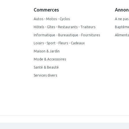
Commerces
Annon
Autos - Motos - Cyclos
A ne pa
Hôtels - Gîtes - Restaurants - Traiteurs
Baptême 
Informatique - Bureautique - Fournitures
Alimenta
Loisirs - Sport - Fleurs - Cadeaux
Maison & Jardin
Mode & Accessoires
Santé & Beauté
Services divers
© 2026 Wapi Commerces - Tous droits réservés.
Condit