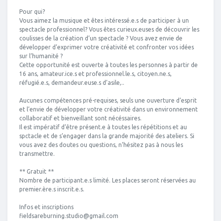
Pour qui?
Vous aimez la musique et êtes intéressé.e.s de participer à un
spectacle professionnel? Vous êtes curieux.euses de découvrir les
coulisses de la création d’un spectacle ? Vous avez envie de
développer d’exprimer votre créativité et confronter vos idées
sur l’humanité ?
Cette opportunité est ouverte à toutes les personnes à partir de
16 ans, amateur.ice.s et professionnel.le.s, citoyen.ne.s,
réfugié.e.s, demandeur.euse.s d’asile,..
Aucunes compétences pré-requises, seuls une ouverture d’esprit
et l’envie de développer votre créativité dans un environnement
collaboratif et bienveillant sont nécéssaires.
Il est impératif d’être présent.e à toutes les répétitions et au
spctacle et de s’engager dans la grande majorité des ateliers. Si
vous avez des doutes ou questions, n’hésitez pas à nous les
transmettre.
** Gratuit **
Nombre de participant.e.s limité. Les places seront réservées au
premier.ère.s inscrit.e.s.
Infos et inscriptions
fieldsareburning.studio@gmail.com