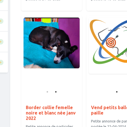
Border collie femelle
Vend petits ball
noire et blanc née janv
paille
2022
Petite annonce de part
Petite annonce de particulier
postée le 22-04-2024