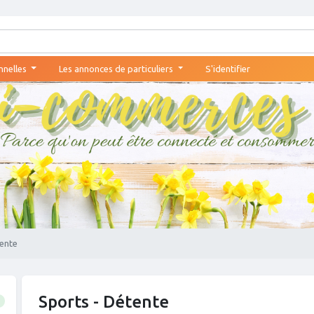
nnelles
Les annonces de particuliers
S'identifier
tente
Sports - Détente