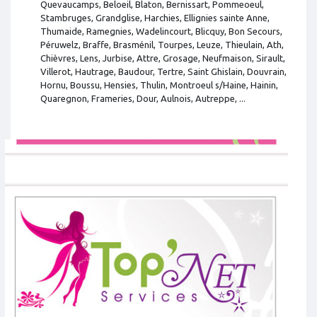
Quevaucamps, Beloeil, Blaton, Bernissart, Pommeoeul,
Stambruges, Grandglise, Harchies, Ellignies sainte Anne,
Thumaide, Ramegnies, Wadelincourt, Blicquy, Bon Secours,
Péruwelz, Braffe, Brasménil, Tourpes, Leuze, Thieulain, Ath,
Chièvres, Lens, Jurbise, Attre, Grosage, Neufmaison, Sirault,
Villerot, Hautrage, Baudour, Tertre, Saint Ghislain, Douvrain,
Hornu, Boussu, Hensies, Thulin, Montroeul s/Haine, Hainin,
Quaregnon, Frameries, Dour, Aulnois, Autreppe, ...